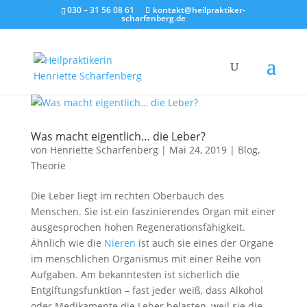
030 – 31 56 08 61
kontakt@heilpraktiker-
scharfenberg.de
Was macht eigentlich… die Leber?
von
Henriette Scharfenberg
|
Mai 24, 2019
|
Blog
,
Theorie
Die Leber liegt im rechten Oberbauch des
Menschen. Sie ist ein faszinierendes Organ mit einer
ausgesprochen hohen Regenerationsfähigkeit.
Ähnlich wie die
Nieren
ist auch sie eines der Organe
im menschlichen Organismus mit einer Reihe von
Aufgaben. Am bekanntesten ist sicherlich die
Entgiftungsfunktion – fast jeder weiß, dass Alkohol
oder Medikamente die Leber belasten, weil sie die