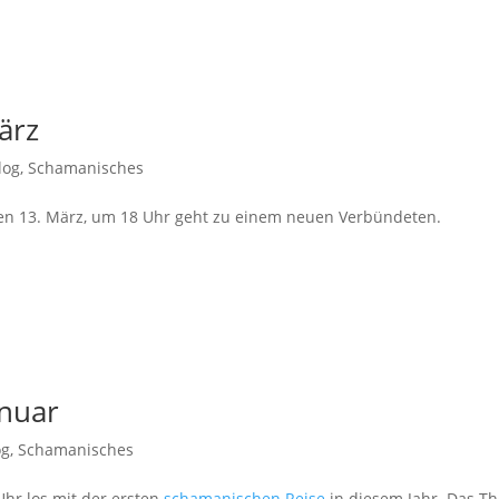
ärz
log
,
Schamanisches
den 13. März, um 18 Uhr geht zu einem neuen Verbündeten.
anuar
og
,
Schamanisches
Uhr los mit der ersten
schamanischen Reise
in diesem Jahr. Das T