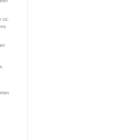
alen
 ist.
ens
ten
en
amten