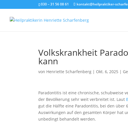
030 – 31 56 08 61
kontakt@heilpraktiker-scharfe
Volkskrankheit Parado
kann
von
Henriette Scharfenberg
|
Okt. 6, 2025
|
Ge
Paradontitis ist eine chronische, schubweise 
der Bevölkerung sehr weit verbreitet ist. Laut
gut die Hälfte eine Paradontitis, bei den über 
Auswirkungen auf den gesamten Körper hat und
unbedingt behandelt werden.