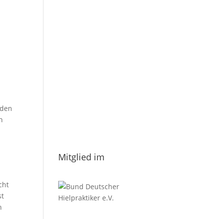
E-Mail
*
Vorname
h
Nachname
 den
n
Datenschutzerklärung.
Mitglied im
cht
st
h