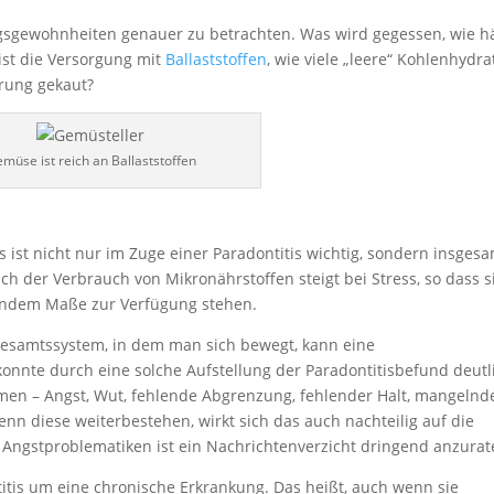
ngsgewohnheiten genauer zu betrachten. Was wird gegessen, wie h
 ist die Versorgung mit
Ballaststoffen
, wie viele „leere“ Kohlenhydra
rung gekaut?
müse ist reich an Ballaststoffen
s ist nicht nur im Zuge einer Paradontitis wichtig, sondern insges
h der Verbrauch von Mikronährstoffen steigt bei Stress, so dass s
endem Maße zur Verfügung stehen.
Gesamtssystem, in dem man sich bewegt, kann eine
e konnte durch eine solche Aufstellung der Paradontitisbefund deutl
men – Angst, Wut, fehlende Abgrenzung, fehlender Halt, mangelnd
n diese weiterbestehen, wirkt sich das auch nachteilig auf die
gstproblematiken ist ein Nachrichtenverzicht dringend anzurat
titis um eine chronische Erkrankung. Das heißt, auch wenn sie