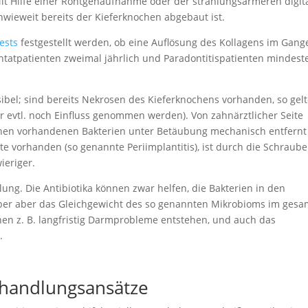
Mit Hilfe einer Röntgenaufnahme oder der strahlungsärmeren digit
wieweit bereits der Kieferknochen abgebaut ist.
ests
festgestellt werden, ob eine Auflösung des Kollagens im Gange
lantatpatienten zweimal jährlich und Paradontitispatienten mindest
ibel; sind bereits Nekrosen des Kieferknochens vorhanden, so gel
er evtl. noch Einfluss genommen werden). Von zahnärztlicher Seite
hen vorhandenen Bakterien unter Betäubung mechanisch entfernt
te vorhanden (so genannte Periimplantitis), ist durch die Schraub
ieriger.
ung. Die Antibiotika können zwar helfen, die Bakterien in den
 aber aber das Gleichgewicht des so genannten Mikrobioms im ges
en z. B. langfristig Darmprobleme entstehen, und auch das
.
Behandlungsansätze