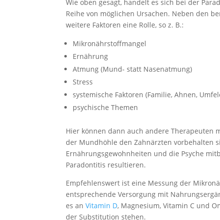
Wie oben gesagt, handelt es sich bei der Parad
Reihe von möglichen Ursachen. Neben den ber
weitere Faktoren eine Rolle, so z. B.:
Mikronährstoffmangel
Ernährung
Atmung (Mund- statt Nasenatmung)
Stress
systemische Faktoren (Familie, Ahnen, Umfel
psychische Themen
Hier können dann auch andere Therapeuten m
der Mundhöhle den Zahnärzten vorbehalten si
Ernährungsgewohnheiten und die Psyche mitbe
Paradontitis resultieren.
Empfehlenswert ist eine Messung der Mikronäh
entsprechende Versorgung mit Nahrungsergänzun
es an
Vitamin D
, Magnesium, Vitamin C und Om
der Substitution stehen.