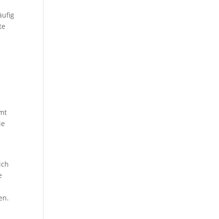
äufig
te
amt
ie
ich
e
en.