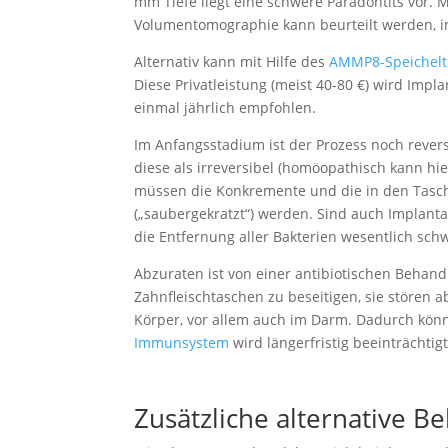
mm Tiefe liegt eine schwere Paradontits vor. 
Volumentomographie kann beurteilt werden, in
Alternativ kann mit Hilfe des
AMMP8-Speichelt
Diese Privatleistung (meist 40-80 €) wird Imp
einmal jährlich empfohlen.
Im Anfangsstadium ist der Prozess noch revers
diese als irreversibel (homöopathisch kann hi
müssen die Konkremente und die in den Tasc
(„saubergekratzt“) werden. Sind auch Implanta
die Entfernung aller Bakterien wesentlich schw
Abzuraten ist von einer antibiotischen Behandl
Zahnfleischtaschen zu beseitigen, sie stören
Körper, vor allem auch im Darm. Dadurch könn
Immunsystem
wird längerfristig beeinträchtigt
Zusätzliche alternative 