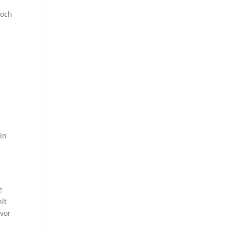
noch
in
e
lt
vor