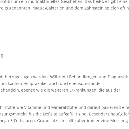
ontitis um ein multifaktorielles Geschehen. Das heißt, es gibt eine
eits genannten Plaque-Bakterien und dem Zahnstein spielen oft 
d)
it hinzugezogen werden. Während Behandlungen und Diagnostik 
nd, können Heilpraktiker auch die Lebensumstände,
handeln, ebenso wie die weiteren Erkrankungen, die aus der
rstoffe wie Vitamine und Mineralstoffe und darauf basierend ein
gsmitteln, bis die Defizite aufgefüllt sind. Besonders häufig feh
ega-3-Fettsäuren. Grundsätzlich sollte aber immer eine Messung 