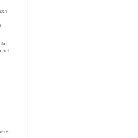
nzen
n
siko
h bei
n
bei 6