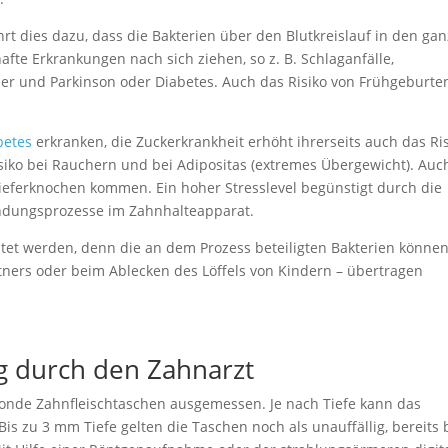
rt dies dazu, dass die Bakterien über den Blutkreislauf in den ga
te Erkrankungen nach sich ziehen, so z. B. Schlaganfälle,
mer und Parkinson oder Diabetes. Auch das Risiko von Frühgeburte
betes
erkranken, die Zuckerkrankheit erhöht ihrerseits auch das Ri
 Risiko bei Rauchern und bei Adipositas (extremes Übergewicht). Auc
eferknochen kommen. Ein hoher Stresslevel begünstigt durch die
ndungsprozesse im Zahnhalteapparat.
htet werden, denn die an dem Prozess beteiligten Bakterien könne
tners oder beim Ablecken des Löffels von Kindern – übertragen
 durch den Zahnarzt
 Sonde Zahnfleischtaschen ausgemessen. Je nach Tiefe kann das
Bis zu 3 mm Tiefe gelten die Taschen noch als unauffällig, bereits 