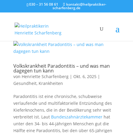
030 – 31 56 08 61
kontakt@heilpraktiker-
scharfenberg.de
Volkskrankheit Paradontitis – und was man
dagegen tun kann
von
Henriette Scharfenberg
|
Okt. 6, 2025
|
Gesundheit
,
Krankheiten
Paradontitis ist eine chronische, schubweise
verlaufende und multifaktorielle Entzündung des
Kieferknochens, die in der Bevölkerung sehr weit
verbreitet ist. Laut
Bundeszahnärztekammer
hat
unter den 34- bis 44-jährigen Menschen gut die
Hälfte eine Paradontitis, bei den über 65-jährigen