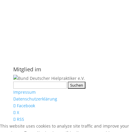
E-Mail
*
Vorname
Nachname
Datenschutzerklärung.
Mitglied im
Suchen
nach:
Impressum
Datenschutzerklärung
Facebook
X
RSS
This website uses cookies to analyze site traffic and improve your