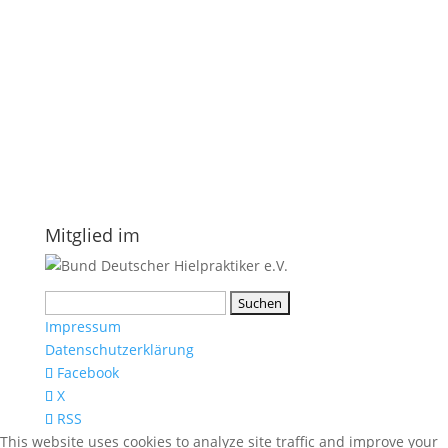
E-Mail
*
Vorname
Nachname
Datenschutzerklärung.
Mitglied im
Suchen
nach:
Impressum
Datenschutzerklärung
Facebook
X
RSS
This website uses cookies to analyze site traffic and improve your