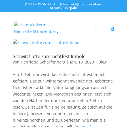
030 – 31 56 08 61
kontakt@heilpraktiker-
scharfenberg.de
Schwitzhütte zum Lichtfest Imbolc
von
Henriette Scharfenberg
|
Jan. 10, 2020
|
Blog
Am 1. Februar wird das keltische Lichtfest Imbolc
gefeiert. Das zur Wintersonnenwende neu geborene
Licht ist erstarkt, die Natur fängt langsam an, sich
wieder zu regen. Die Menschen beginnen jetzt, sich
von den Härten der dunklen und kalten Zeit zu
lösen. Es ist Zeit für eine Reinigung, Zeit sich auf die
hellere Jahreszeit vorzubereiten, in sich
hineinzuhorchen und zu überlegen, wie man die
nächsten Monate gestalten will.
(mehr …)