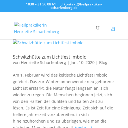
030 – 31 56 08 61
kontakt@heilpraktiker-
scharfenberg.de
Schwitzhütte zum Lichtfest Imbolc
von
Henriette Scharfenberg
|
Jan. 10, 2020
|
Blog
Am 1. Februar wird das keltische Lichtfest Imbolc
gefeiert. Das zur Wintersonnenwende neu geborene
Licht ist erstarkt, die Natur fängt langsam an, sich
wieder zu regen. Die Menschen beginnen jetzt, sich
von den Härten der dunklen und kalten Zeit zu
lösen. Es ist Zeit für eine Reinigung, Zeit sich auf die
hellere Jahreszeit vorzubereiten, in sich
hineinzuhorchen und zu überlegen, wie man die
nächsten Monate gestalten will.
(mehr …)